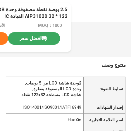
122 * 32 AIP31020 القيادة IC
MOQ：1000
الأ
افضل سعر
منتوج وصف
2وحدة شاشة LCD من 5 بوصات
,
تسليط الضوء:
وحدة LCD المصفوفة بقطرة
,
شاشة LCD مسطحة 122x32 نقطة
إصدار الشهادات
ISO14001/ISO9001/IATF16949
اسم العلامة التجارية
HuaXin