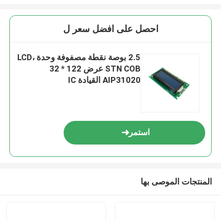
احصل على افضل سعر ل
2.5 بوصة نقطة مصفوفة وحدة LCD،
STN COB عرض 122 * 32
AIP31020 القيادة IC
استمر
المنتجات الموصى بها