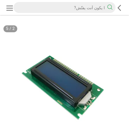
5
/
2