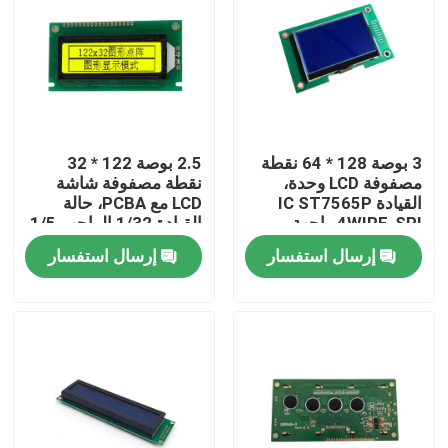
3 بوصة 128 * 64 نقطة
2.5 بوصة 122 * 32
مصفوفة LCD وحدة،
نقطة مصفوفة شاشة
القيادة IC ST7565P
LCD مع PCBA، حالة
4WIRE-SPI واجهة
القيادة 1/32 الواجب 1/5
التحيز
إرسال استفسار
إرسال استفسار
بيت
منتجات
أشرطة فيديو