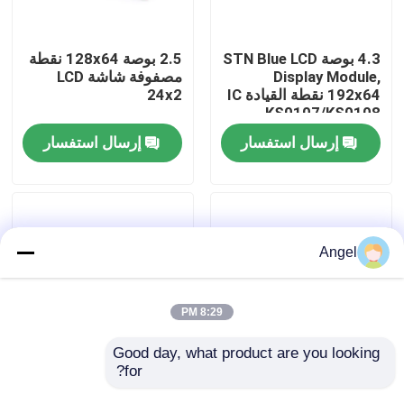
عرض الواقع الافتراضي
4.3 بوصة STN Blue LCD
2.5 بوصة 128x64 نقطة
Display Module,
مصفوفة شاشة LCD
192x64 نقطة القيادة IC
24x2
معلومات عنا
KS0107/KS0108
إرسال استفسار
إرسال استفسار
جولة في المعمل
رقابة جودة
Angel
اتصل بنا
8:29 PM
اطلب اقتباس
Good day, what product are you looking 
for?
1 بوصة 8x2 نقطة
3.5 بوصة FSTN / STN
مصفوفة LCD وحدة
نقطة مصفوفة LCD وحدة
شاشة LCD TFT