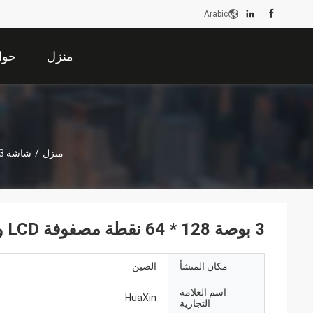
Arabic
منزل
حول 
منزل
/
شاشة LCD COB
3 بوصة 128 * 64 نقطة مصفوفة LCD وحدة، القيادة -SPI
3 بوصة 128 * 64 نقطة مصفوفة LCD وحدة، القيادة IC ST7565P 4WIRE-SPI واجهة
مكان المنشأ
الصين
اسم العلامة
HuaXin
التجارية