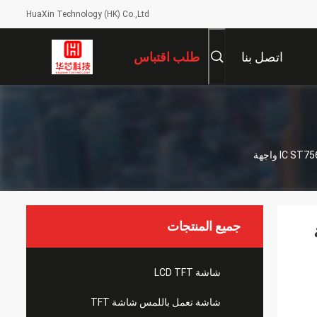
HuaXin Technology (HK) Co.,Ltd
اتصل بنا
طلب اقتباس
جميع المنتجات
شاشة LCD TFT
شاشة تعمل باللمس شاشة TFT