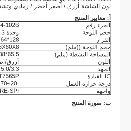
لون الشاشة أزرق / أصفر أخضر / رمادي وتشغيل IC ST7565P ، واجهة -SPI
أ: معايير المنتج
4-102B
الجزء رقم
حجم اللوحة
وحدة STN COB 3 بوصة
128*64
القرار
6X60X8
حجم اللوحة ((ملم)
65.5*38
المساحة النشطة (ملم)
اللون
أزرق/اص
5.0/3.3
الجهد
T7565P
IC القيادة
-20~70
درجة حرارة العمل
RE-SPI
واجهة
ب: صورة المنتج