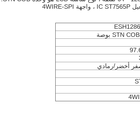
4WIRE
ESH1286
97.
فر أخضر/رمادي
S
4WI