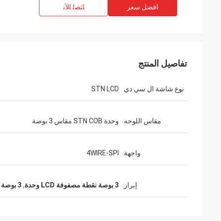
افضل سعر
ﺎﺘﺼﻟ ﺍﻶﻧ
تفاصيل المنتج
نوع شاشة ال سي دي
STN LCD
مقاس اللوحه
وحدة STN COB مقاس 3 بوصة
واجهة
4WIRE-SPI
إبراز
3 بوصة نقطة مصفوفة LCD وحدة
,
3 بوصة العرض LCD المصفوفة نقطة