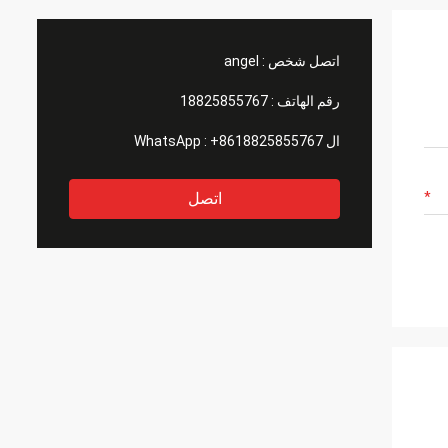
اتصل شخص :
angel
رقم الهاتف :
18825855767
ال WhatsApp :
+8618825855767
اتصل