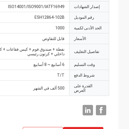
إصدار الشهادات
ISO14001/ISO9001/IATF16949
رقم الموديل
ESH12864-102B
الحد الأدنى لكمية
1000
الأسعار
قابل للتفاوض
نفطة + صندوق فوم + كيس فقاعات + ك
تفاصيل التغليف
داخلي + كرتون رئيسي
وقت التسليم
6 أسابيع ~ 8 أسابيع
شروط الدفع
T/T
القدرة على
500 ألف في الشهر
العرض