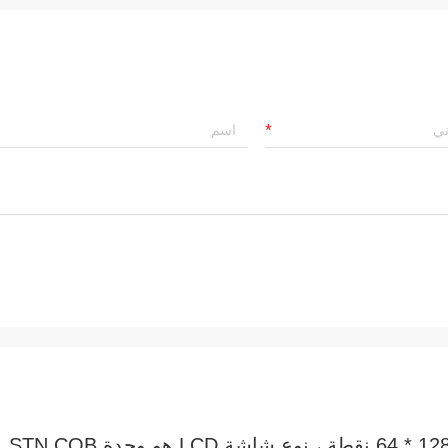
ESH12864-102B هو شاشة LCD مصفوفة بـ 128 * 64 نقطة ، نوع شاشة LCD هو وحدة STN COB.