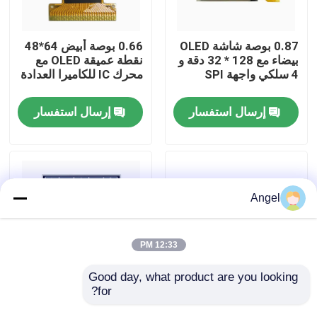
عرض الواقع الافتراضي
0.87 بوصة شاشة OLED
0.66 بوصة أبيض 64*48
بيضاء مع 128 * 32 دقة و
نقطة عميقة OLED مع
4 سلكي واجهة SPI
محرك IC للكاميرا العدادة
معلومات عنا
إرسال استفسار
إرسال استفسار
جولة في المعمل
رقابة جودة
Angel
اتصل بنا
12:33 PM
اطلب اقتباس
Good day, what product are you looking 
for?
0.69 بوصة شاشة OLED
شاشة LCD مقاس 2.42
بيضاء / زرقاء / خضراء /
بوصة 128X64 وحدات
شاشة LCD TFT