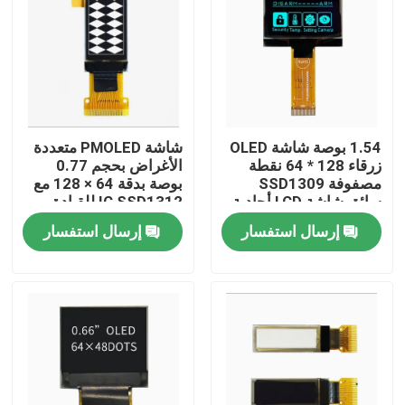
1.54 بوصة شاشة OLED
شاشة PMOLED متعددة
زرقاء 128 * 64 نقطة
الأغراض بحجم 0.77
مصفوفة SSD1309
بوصة بدقة 64 × 128 مع
سائق شاشة LCD أحادية
IC SSD1312 للقيادة
اللون
إرسال استفسار
إرسال استفسار
بيت
منتجات
أشرطة فيديو