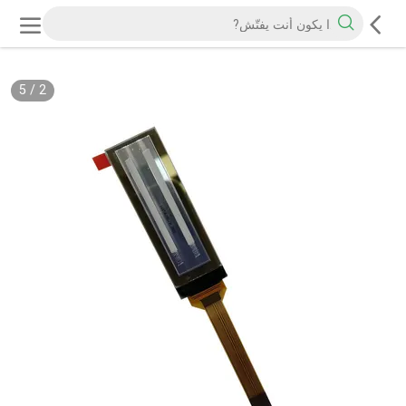
5
/
2