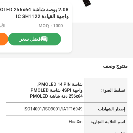
واجهة القيادة IC SH1122
MOQ：1000
الأ
افضل سعر
منتوج وصف
شاشة PMOLED 14 PIN
,
تسليط الضوء:
واجهة 4SPI شاشة PMOLED
,
256x64 دقة شاشة PMOLED
إصدار الشهادات
ISO14001/ISO9001/IATF16949
اسم العلامة التجارية
HuaXin