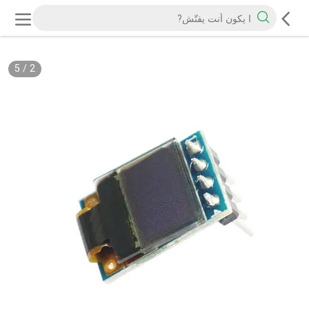
5
/
2