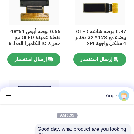
عرض الواقع الافتراضي
0.87 بوصة شاشة OLED
0.66 بوصة أبيض 64*48
معلومات عنا
بيضاء مع 128 * 32 دقة و
نقطة عميقة OLED مع
4 سلكي واجهة SPI
محرك IC للكاميرا العدادة
جولة في المعمل
إرسال استفسار
إرسال استفسار
رقابة جودة
اتصل بنا
Angel
اطلب اقتباس
3:35 AM
Good day, what product are you looking 
شاشة LCD TFT