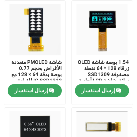
1.54 بوصة شاشة OLED
شاشة PMOLED متعددة
زرقاء 128 * 64 نقطة
الأغراض بحجم 0.77
مصفوفة SSD1309
بوصة بدقة 64 × 128 مع
سائق شاشة LCD أحادية
IC SSD1312 للقيادة
اللون
إرسال استفسار
إرسال استفسار
بيت
منتجات
أشرطة فيديو