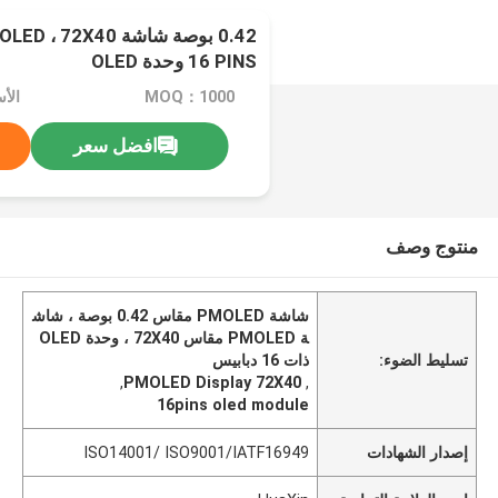
16 PINS وحدة OLED
MOQ：1000
الأ
افضل سعر
منتوج وصف
شاشة PMOLED مقاس 0.42 بوصة ، شاش
ة PMOLED مقاس 72X40 ، وحدة OLED
تسليط الضوء:
ذات 16 دبابيس
,
PMOLED Display 72X40
,
16pins oled module
إصدار الشهادات
ISO14001/ ISO9001/IATF16949