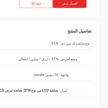
افضل سعر
ﺎﺘﺼﻟ ﺍﻶﻧ
تفاصيل المنتج
نوع شاشة ال سي دي
STN
وضع العرض
STN / أزرق / سلبي / انتقالي
واجهة
16 دبوس paralle
إبراز
شاشة LCD من نوع STN
,
شاشة عرض LCD ذات 16 سنًا