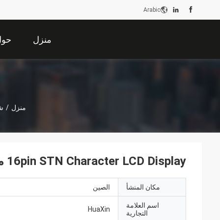
Arabic
منزل
حول 
منزل
/
شا
16pin STN Character LCD Display مخصصة أحادية 16x2 LCD وحدة
مكان المنشأ
الصين
اسم العلامة
HuaXin
التجارية