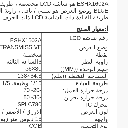
BLUE ووضع العرض هو سلبي / ناقل ، زاوية الرؤية هي 6:00
طريقة القيادة ذات الشاشة LCD ذات الحرف STN المخصصة 1/4bias 1/8duty pin Connector
أ:معيار المنتج
رقم شاشة LCD
ESHX1602A
/TRANSMISSIVE
وضع العرض
نقطة
شخصية
زاوية النظر
6الساعة الثالثة
80×36
حجم الوحدة ((MM))
64.3×138
المساحة النشطة ((ملم)
طريقة القيادة
1/16 وظيفة، 1/5 التحيز، VOP=4.7 فولت
-20~70
درجة حرارة العمل:
-30~80
درجة حرارة تخزين
SPLC780
محرك IC
لون العرض
الأزرق / الأصفر / 
واجهة
16 دبوس متوازية
COB
نوع التجميع