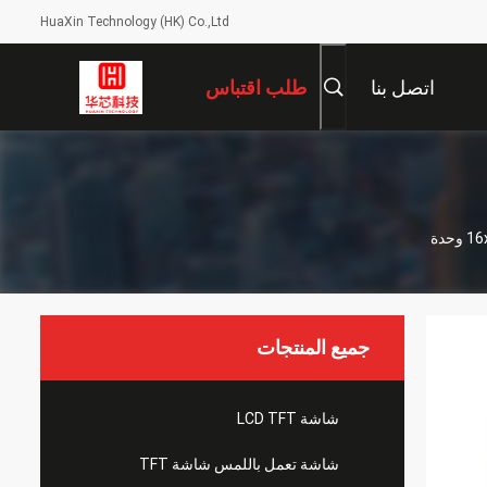
HuaXin Technology (HK) Co.,Ltd
اتصل بنا
طلب اقتباس
جميع المنتجات
شاشة LCD TFT
شاشة تعمل باللمس شاشة TFT