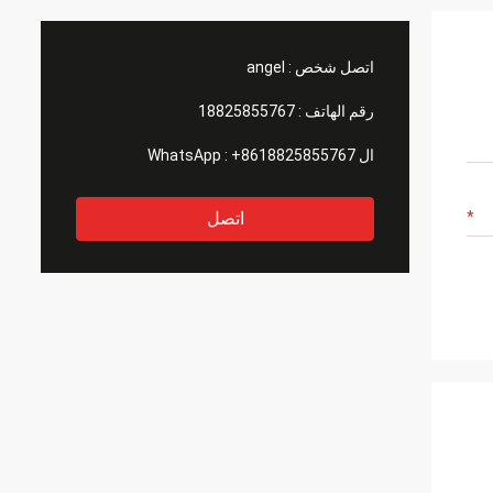
اتصل شخص :
angel
رقم الهاتف :
18825855767
ال WhatsApp :
+8618825855767
اتصل