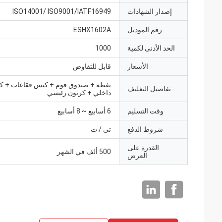
إصدار الشهادات
ISO14001/ ISO9001/IATF16949
رقم الموديل
ESHX1602A
الحد الأدنى لكمية
1000
الأسعار
قابل للتفاوض
نفطة + صندوق فوم + كيس فقاعات + ك
تفاصيل التغليف
داخلي + كرتون رئيسي
وقت التسليم
6 أسابيع ~ 8 أسابيع
شروط الدفع
تي / ت
القدرة على
500 ألف في الشهر
العرض