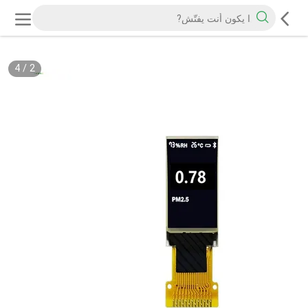
4
/
2