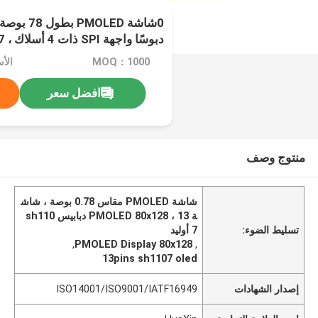
دبوسًا واجهة SPI ذات 4 أسلاك ، SH1107 القيادة IC
MOQ：1000
الأ
افضل سعر
منتوج وصف
شاشة PMOLED مقاس 0.78 بوصة ، شاش
ة PMOLED 80x128 ، 13 دبابيس sh110
تسليط الضوء:
7 أوليد
,
PMOLED Display 80x128
,
13pins sh1107 oled
إصدار الشهادات
ISO14001/ISO9001/IATF16949