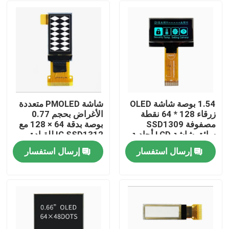
1.54 بوصة شاشة OLED
شاشة PMOLED متعددة
زرقاء 128 * 64 نقطة
الأغراض بحجم 0.77
مصفوفة SSD1309
بوصة بدقة 64 × 128 مع
سائق شاشة LCD أحادية
IC SSD1312 للقيادة
اللون
إرسال استفسار
إرسال استفسار
بيت
منتجات
أشرطة فيديو