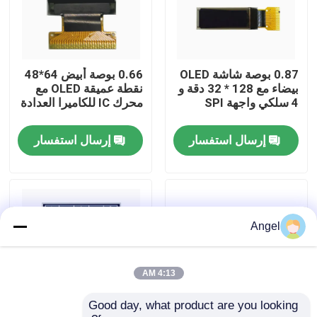
عرض الواقع الافتراضي
0.87 بوصة شاشة OLED
0.66 بوصة أبيض 64*48
معلومات عنا
بيضاء مع 128 * 32 دقة و
نقطة عميقة OLED مع
4 سلكي واجهة SPI
محرك IC للكاميرا العدادة
جولة في المعمل
إرسال استفسار
إرسال استفسار
رقابة جودة
اتصل بنا
Angel
اطلب اقتباس
4:13 AM
Good day, what product are you looking 
شاشة LCD TFT