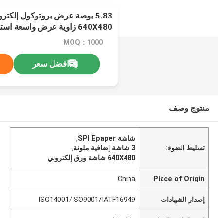
5.83 بوصة عرض بروتوكول إلك
640X480 زاوية عرض واسعة استهلاك أقل SPI 3 لون
MOQ：1000
افضل سعر
منتوج وصف
شاشة SPI Epaper
,
تسليط الضوء:
3 شاشة إضافية ملونة
,
640X480 شاشة ورق إلكتروني
China
Place of Origin
إصدار الشهادات
ISO14001/ISO9001/IATF16949