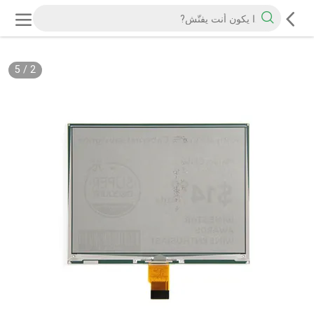
5
/
2