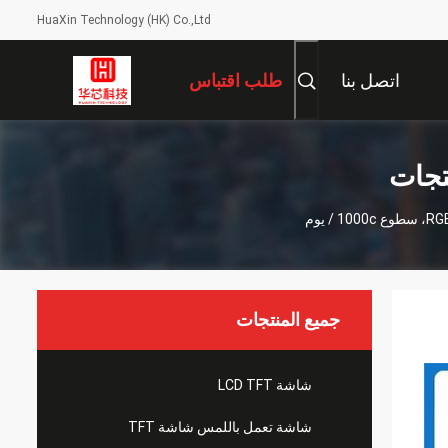
HuaXin Technology (HK) Co.,Ltd
اتصل بنا
طلب اقتباس
جميع المنتجات
شاشة LCD TFT
شاشة تعمل باللمس شاشة TFT