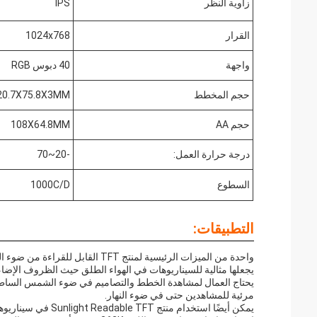
زاوية النظر
IPS
القرار
1024x768
واجهة
40 دبوس RGB
حجم المخطط
20.7X75.8X3MM
حجم AA
108X64.8MM
درجة حرارة العمل:
-20~70
السطوع
1000C/D
التطبيقات:
واحدة من الميزات الرئيسية لمنتج
يجعلها مثالية للسيناريوهات في الهواء الطلق حيث الظروف الإض
يحتاج العمال لمشاهدة الخطط والتصاميم في ضوء الشمس الساطع.
مرئية للمشاهدين حتى في ضوء النهار.
يمكن أيضًا استخدام 