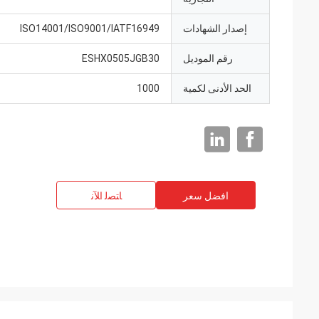
إصدار الشهادات
ISO14001/ISO9001/IATF16949
رقم الموديل
ESHX0505JGB30
الحد الأدنى لكمية
1000
افضل سعر
ﺎﺘﺼﻟ ﺍﻶﻧ