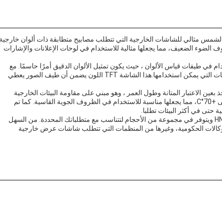
بل للقراءة من قبل ضوء الشمس مثالي للشاشات الخارجية التي تتطلب مصابيح متطابقة ذات ألوان خارجية
ضوء الضعيف، مما يجعلها مثالية للاستخدام في لوحات الإعلانات والإشارات
لاستخدام في طيفات قياس الألوان ، حيث يكون تمثيل الألوان الدقيق أمرًا حاسمًا. مع
كثافة البكسل العالية وعمق الألوان ، يعد هذا المنتج من أهم المنتجات التي يمكن استخدامها.هذا الشاشة TFT اللون يضمن أن طيف الصور يعطي
 مع الأخذ بعين الاعتبار المتانة وطول العمر ، وهو مبني على مقاومة البيئات الخارجية
القاسية.تم تصميمه للعمل في درجات حرارة تتراوح من -20°C إلى +70°C، مما يجعلها مناسبة للاستخدام في الظروف الجوية القاسية. كما تم
 حتى في أكثر البيئات تطلبا.
منتج TFT القابل للقراءة من قبل ضوء الشمس هو نموذج HN-8064 ويتوفر في مجموعة من الأحجام لتتناسب مع متطلباتك المحددة. من السهل
 ،الوكالات الحكومية، وغيرها من المنظمات التي تتطلب شاشات عرض خارجية