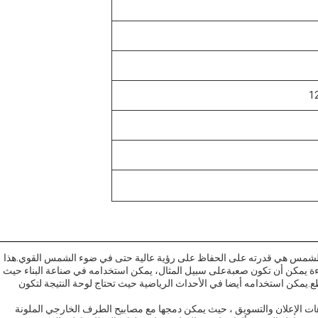
1
 TFT القابل للقراءة من ضوء الشمس هي قدرته على الحفاظ على رؤية عالية حتى في ضوء الشمس القوي.هذا
اءة يمكن أن تكون صعبةعلى سبيل المثال، يمكن استخدامه في صناعة البناء حيث
يمكن استخدامه أيضا في الأحداث الرياضية حيث تحتاج لوحة النتيجة لتكون
منتج Sunlight Readable TFT في سيناريوهات الإعلان والتسويق ، حيث يمكن دمجها مع مصابيح الطرف الخارجي الملونة