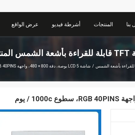
بنا
المنتجات
أشرطة فيديو
عرض الواقع
الافتراضي
س المنتجات
/
شاشة LCD 5 بوصة، دقة 800 × 480، واجهة RGB 40PINS، سطوع 1000c / يوم