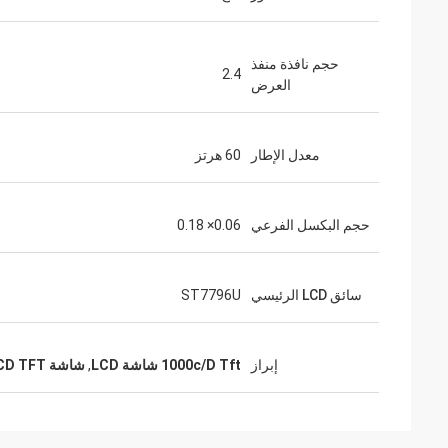
حجم نافذة منفذ
2.4
العرض
معدل الإطار
60 هرتز
حجم البكسل الفرعي
0.06× 0.18
سائق LCD الرئيسي
ST7796U
إبراز
1000c/D Tft شاشة LCD
,
شاشة LCD TFT ذات 40 دبوس