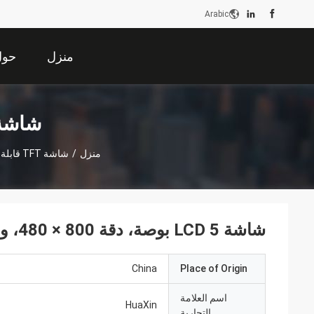
Arabic
منزل
حول 
شاشة TFT قابلة للقراءة بأشعة الشم
منزل
/
شاشة TFT قابلة للقراءة بأشعة الشمس
شاشة LCD 5 بوصة، دقة 800 × 480، واجهة RGB 40PINS، سطوع 1000c / يوم
China
Place of Origin
اسم العلامة
HuaXin
التجارية