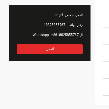
اتصل شخص :
angel
رقم الهاتف :
18825855767
ال WhatsApp :
+8618825855767
اتصل