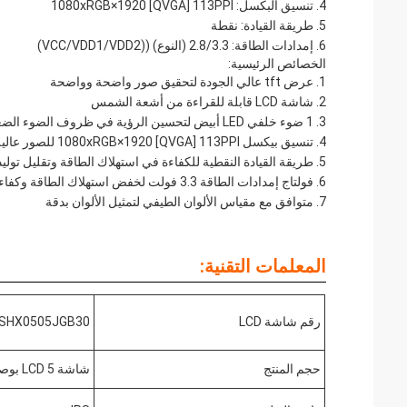
تنسيق البكسل: 1080xRGB×1920 [QVGA] 113PPI
طريقة القيادة: نقطة
إمدادات الطاقة: 2.8/3.3 (النوع) ((VCC/VDD1/VDD2)
الخصائص الرئيسية:
عرض tft عالي الجودة لتحقيق صور واضحة وواضحة
شاشة LCD قابلة للقراءة من أشعة الشمس
1 ضوء خلفي LED أبيض لتحسين الرؤية في ظروف الضوء الضعيف
تنسيق بيكسل 1080xRGB×1920 [QVGA] 113PPI للصور عالية الدقة
طريقة القيادة النقطية للكفاءة في استهلاك الطاقة وتقليل توليد
فولتاج إمدادات الطاقة 3.3 فولت لخفض استهلاك الطاقة وكفاءة استخدام الطاقة
متوافق مع مقياس الألوان الطيفي لتمثيل الألوان بدقة
المعلمات التقنية:
رقم شاشة LCD
SHX0505JGB30
حجم المنتج
شاشة LCD 5 بوصة