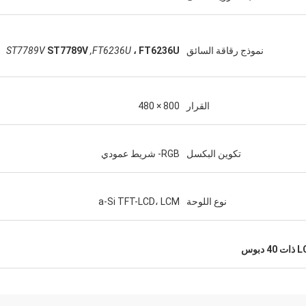
نموذج رقاقة السائق
، FT6236U
,FT6236U
ST7789V
ST7789V
القرار
800 × 480
تكوين البكسل
RGB- شريط عمودي
نوع اللوحة
a-Si TFT-LCD، LCM