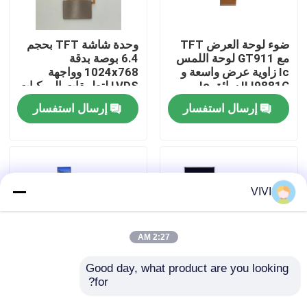
عرض الواقع الافتراضي
ضوء لوحة العرض TFT
وحدة شاشة TFT بحجم
مع GT911 لوحة اللمس
6.4 بوصة بدقة
Ic زاوية عرض واسعة و
1024x768 وواجهة
معلومات عنا
ILI9881C سائق Ic
LVDS لتطبيقات المركبات
إرسال استفسار
إرسال استفسار
جولة في المعمل
رقابة جودة
VIVI
اتصل بنا
2:27 AM
اطلب اقتباس
Good day, what product are you looking 
for?
4.58 بوصة شاشة LCD
شاشة LCD TFT بحجم
TFT 320 × RGB × 960
1.35 بوصة بدقة 3552 ×
شاشة LCD TFT