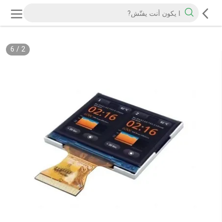
6
/
2