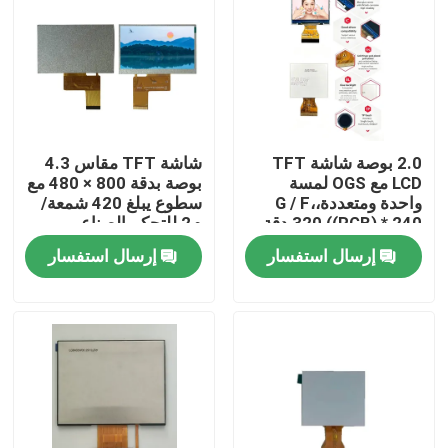
2.0 بوصة شاشة TFT
شاشة TFT مقاس 4.3
LCD مع OGS لمسة
بوصة بدقة 800 × 480 مع
واحدة ومتعددة،G / F،
سطوع يبلغ 420 شمعة/
320 ((RGB) * 240 دقة،
م2 للتحكم الصناعي
واجهة RGB 6 بت، القيادة
إرسال استفسار
إرسال استفسار
IC ILI9342c
بيت
منتجات
أشرطة فيديو