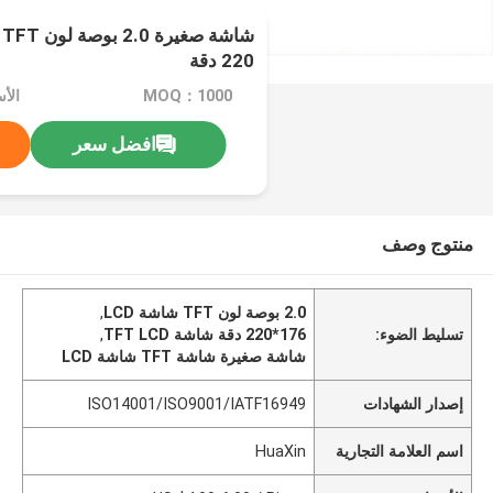
220 دقة
MOQ：1000
افضل سعر
منتوج وصف
2.0 بوصة لون TFT شاشة LCD
,
تسليط الضوء:
176*220 دقة شاشة TFT LCD
,
شاشة صغيرة شاشة TFT شاشة LCD
إصدار الشهادات
ISO14001/ISO9001/IATF16949
اسم العلامة التجارية
HuaXin