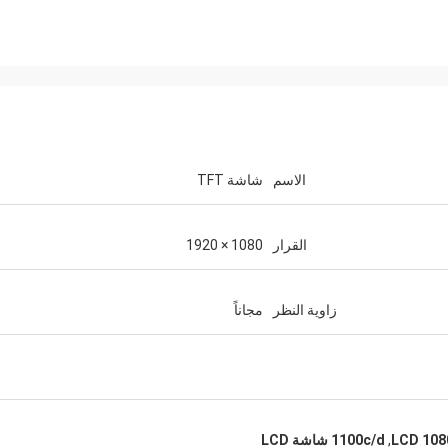
الاسم
شاشة TFT
القرار
1080 × 1920
زاوية النظر
مجاناً
,
1100c/d شاشة LCD