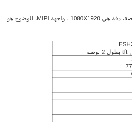
ESHX520002B0 هي وحدة عرض TFT 5.2 بوصة، دقة هي 1080X1920 ، واجهة MIPI، الوضوح هو
ESH
77