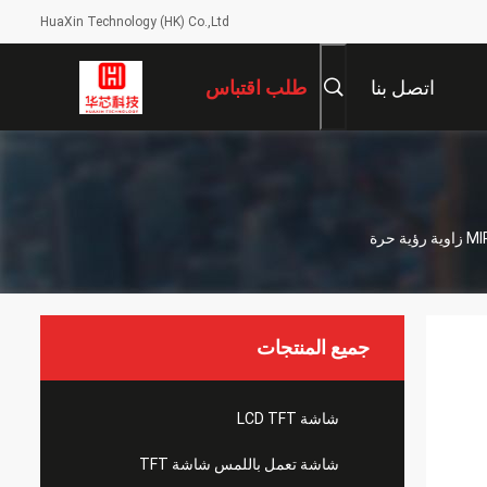
HuaXin Technology (HK) Co.,Ltd
اتصل بنا
طلب اقتباس
جميع المنتجات
شاشة LCD TFT
شاشة تعمل باللمس شاشة TFT