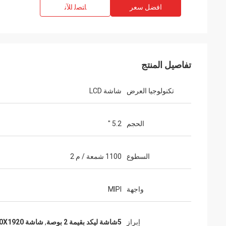
افضل سعر
ﺎﺘﺼﻟ ﺍﻶﻧ
تفاصيل المنتج
تكنولوجيا العرض
شاشة LCD
الحجم
5.2 "
السطوع
1100 شمعة / م 2
واجهة
MIPI
إبراز
5شاشة ليكد بقيمة 2 بوصة
,
شاشة LCD 1080X1920