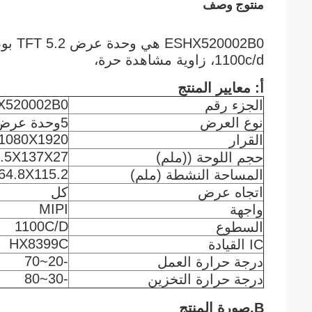
منتوج وصف
1100c/d، زاوية مشاهدة حرة،
أ: معايير المنتج
X520002B0
الجزء رقم
نوع العرض
5وحدة عرض tft بطول 2 بوصة
1080X1920
القرار
.5X137X27
حجم اللوحة ((ملم)
64.8X115.2
المساحة النشطة (ملم)
اتجاه عرض
كل
MIPI
واجهة
1100C/D
السطوع
HX8399C
IC القيادة
-20~70
درجة حرارة العمل
-30~80
درجة حرارة التخزين
B.صورة المنتج