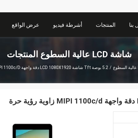
بنا
المنتجات
أشرطة فيديو
عرض الواقع
الافتراضي
شاشة LCD عالية السطوع المنتجات
/
5.2 بوصة Tft شاشة LCD 1080X1920 دقة واجهة MIPI 1100c/d زاوية رؤية حرة