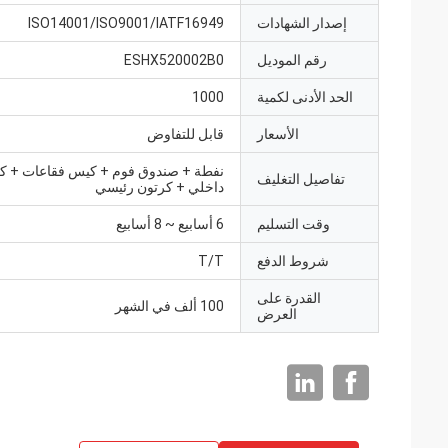
إصدار الشهادات
ISO14001/ISO9001/IATF16949
رقم الموديل
ESHX520002B0
الحد الأدنى لكمية
1000
الأسعار
قابل للتفاوض
نفطة + صندوق فوم + كيس فقاعات + ك
تفاصيل التغليف
داخلي + كرتون رئيسي
وقت التسليم
6 أسابيع ~ 8 أسابيع
شروط الدفع
T/T
القدرة على
100 ألف في الشهر
العرض