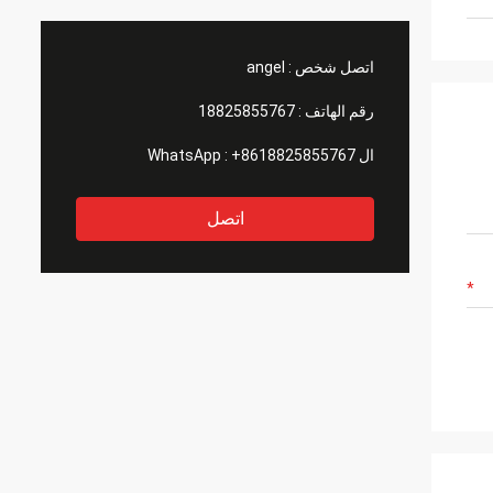
اتصل شخص :
angel
رقم الهاتف :
18825855767
ال WhatsApp :
+8618825855767
اتصل