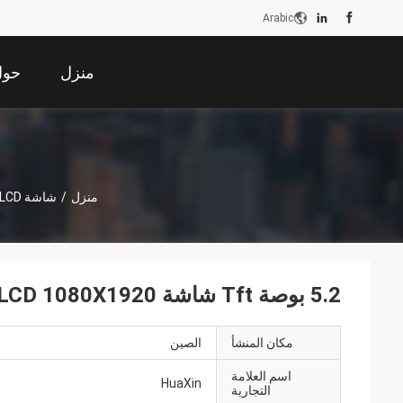
Arabic
منزل
حول 
منزل
/
شاشة LCD عالية السطوع
5.2 بوصة Tft شاشة LCD 1080X1920 دقة واجهة MIPI 1100c/d زاوية رؤية حرة
مكان المنشأ
الصين
اسم العلامة
HuaXin
التجارية