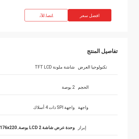
افضل سعر
ﺎﺘﺼﻟ ﺍﻶﻧ
تفاصيل المنتج
تكنولوجيا العرض
شاشة ملونة TFT LCD
الحجم
2 بوصة
واجهة
واجهة SPI ذات 4 أسلاك
إبراز
وحدة عرض شاشة LCD 2 بوصة
,
176x220 دقة وحدة العرض LCD