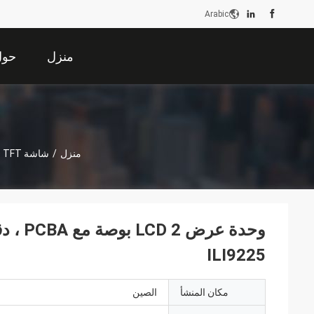
Arabic
منزل
حول 
منزل
/
شاشة LCD TFT
ILI9225
مكان المنشأ
الصين