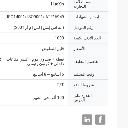
اسم العلامة
HuaXin
التجارية
إصدار الشهادات
ISO14001/ ISO9001/IATF16949
رقم الموديل
(إيه اس إتش إكس إم آر 2001)
الحد الأدنى لكمية
1000
الأسعار
قابل للتفاوض
نفطة + صندوق فوم + كيس فقاعات + ك
تفاصيل التغليف
داخلي + كرتون رئيسي
وقت التسليم
6 أسابيع ~ 8 أسابيع
شروط الدفع
T/T
القدرة على
100 ألف في الشهر
العرض