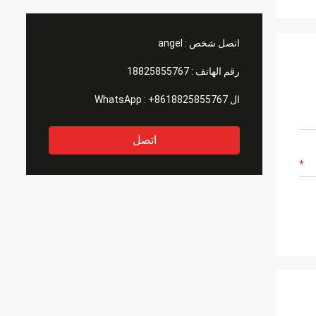
اتصل شخص :
angel
رقم الهاتف :
18825855767
ال WhatsApp :
+8618825855767
اتصل