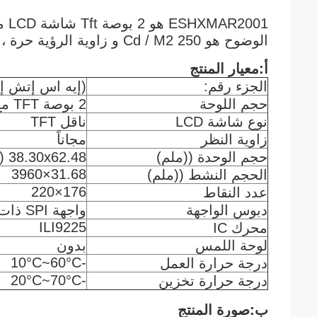
الوضوح هو 250 Cd / M2 و زاوية الرؤية حرة ، القيادة IC ILI9225
أ:معيار المنتج
الجزء رقم:
(إيه اس إتش إكس 
حجم اللوحة
2 بوصة TFT مع PCBA
نوع شاشة LCD
ناقل TFT
زاوية النظر
مجاناً
حجم الوحدة ((ملم)
38.30x62.48 (ملم)
31.68×3960
الحجم النشط ((ملم)
176×220
عدد النقاط
دبوس الواجهة
واجهة SPI ذات 4 أسلاك
ILI9225
محرك IC
لوحة اللمس
بدون
-10°C~60°C
درجة حرارة العمل
-20°C~70°C
درجة حرارة تخزين
ب:صورة المنتج