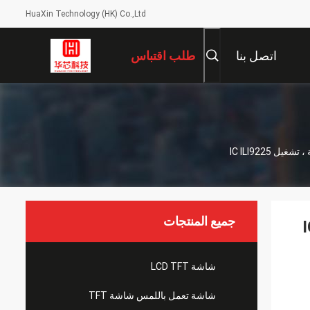
HuaXin Technology (HK) Co.,Ltd
اتصل بنا
طلب اقتباس
جميع المنتجات
 220 ، واجهة SPI 4 سلكية ، تشغيل IC
شاشة LCD TFT
شاشة تعمل باللمس شاشة TFT