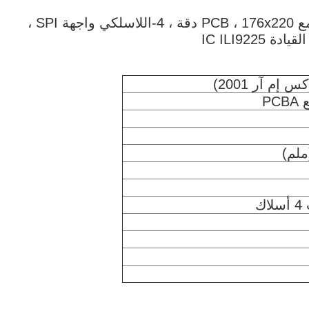
ESHXMAR2001 هو 2 بوصة Tft شاشة LCD مع PCB ، 176x220 دقة ، 4-اللاسلكي واجهة SPI ،
إم آر 2001)