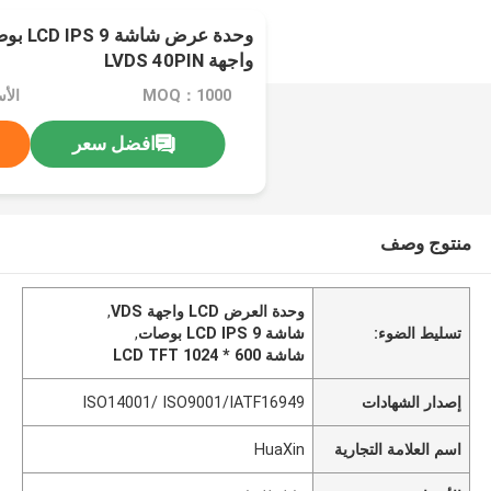
واجهة LVDS 40PIN
MOQ：1000
الأ
افضل سعر
منتوج وصف
وحدة العرض LCD واجهة VDS
,
تسليط الضوء:
شاشة LCD IPS 9 بوصات
,
شاشة LCD TFT 1024 * 600
إصدار الشهادات
ISO14001/ ISO9001/IATF16949
اسم العلامة التجارية
HuaXin