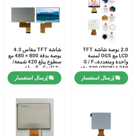
2.0 بوصة شاشة TFT
شاشة TFT مقاس 4.3
LCD مع OGS لمسة
بوصة بدقة 800 × 480 مع
واحدة ومتعددة،G / F،
سطوع يبلغ 420 شمعة/
320 ((RGB) * 240 دقة،
م2 للتحكم الصناعي
واجهة RGB 6 بت، القيادة
إرسال استفسار
إرسال استفسار
IC ILI9342c
بيت
منتجات
أشرطة فيديو