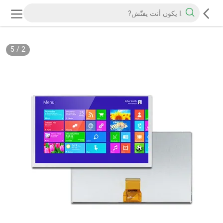
5
/
2