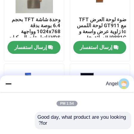
عرض الواقع الافتراضي
ضوء لوحة العرض TFT
وحدة شاشة TFT بحجم
مع GT911 لوحة اللمس
6.4 بوصة بدقة
Ic زاوية عرض واسعة و
1024x768 وواجهة
معلومات عنا
ILI9881C سائق Ic
LVDS لتطبيقات المركبات
إرسال استفسار
إرسال استفسار
جولة في المعمل
رقابة جودة
Angel
اتصل بنا
1:54 PM
اطلب اقتباس
Good day, what product are you looking 
for?
4.58 بوصة شاشة LCD
شاشة LCD TFT بحجم
TFT 320 × RGB × 960
1.35 بوصة بدقة 3552 ×
شاشة LCD TFT