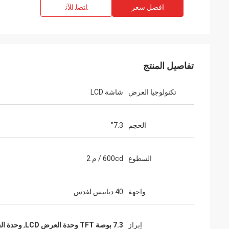
افضل سعر
ﺎﺘﺼﻟ ﺍﻶﻧ
تفاصيل المنتج
تكنولوجيا العرض
شاشة LCD
الحجم
7.3"
السطوع
600cd / م 2
واجهة
40 دبابيس لفدس
إبراز
7.3 بوصة TFT وحدة العرض LCD
,
وحدة العرض PINS