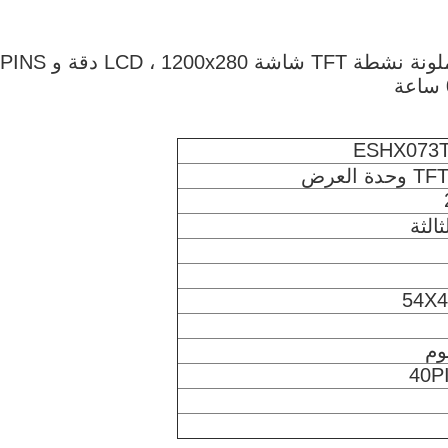
ESHX073TEN40L05 هو 7.3 بوصة مصفوفة ملونة نشطة TFT شاشة 0
ESHX073
40P