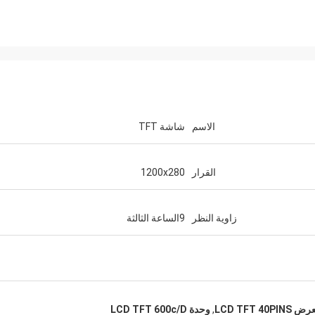
الاسم
شاشة TFT
القرار
1200x280
زاوية النظر
9الساعة الثالثة
LCD TFT 40
,
وحدة LCD TFT 600c/D