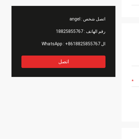
اتصل شخص :
angel
رقم الهاتف :
18825855767
ال WhatsApp :
+8618825855767
اتصل