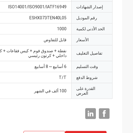
إصدار الشهادات
ISO14001/ISO9001/IATF16949
رقم الموديل
ESHX073TEN40L05
الحد الأدنى لكمية
1000
الأسعار
قابل للتفاوض
نفطة + صندوق فوم + كيس فقاعات + ك
تفاصيل التغليف
داخلي + كرتون رئيسي
وقت التسليم
6 أسابيع ~ 8 أسابيع
شروط الدفع
T/T
القدرة على
100 ألف في الشهر
العرض