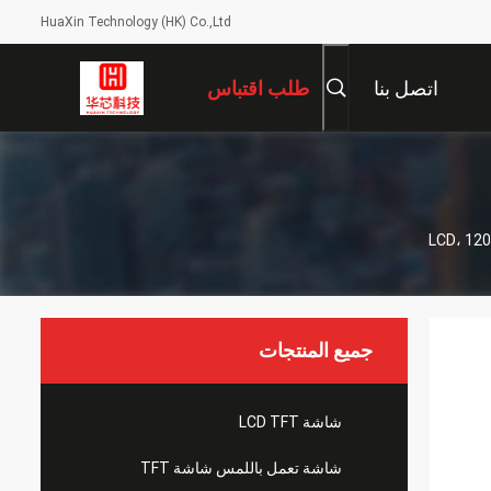
HuaXin Technology (HK) Co.,Ltd
اتصل بنا
طلب اقتباس
جميع المنتجات
شاشة LCD TFT
شاشة تعمل باللمس شاشة TFT