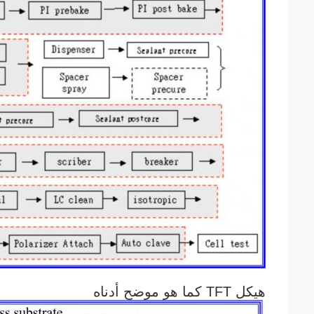
هيكل TFT كما هو موضح أدناه