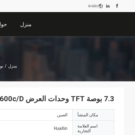
Arabic
منزل
حول 
منزل
/
نوع
7.3 بوصة TFT وحدات العرض LCD، 1200x280 40PINS LVDS 600c/D
مكان المنشأ
الصين
اسم العلامة
HuaXin
التجارية