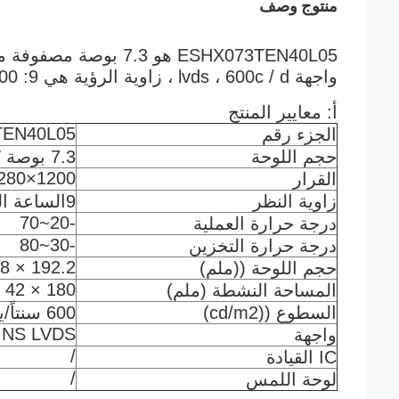
منتوج وصف
واجهة lvds ، 600c / d ، زاوية الرؤية هي 9: 00 ساعة
أ: معايير المنتج
TEN40L05
الجزء رقم
حجم اللوحة
7.3 بوصة TFT وحدة العرض
1200×280
القرار
زاوية النظر
9الساعة الثالثة
-20~70
درجة حرارة العملية
-30~80
درجة حرارة التخزين
192.2 × 54X48
حجم اللوحة ((ملم)
180 × 42
المساحة النشطة (ملم)
السطوع ((cd/m2)
600 سنتاً/يوم
INS LVDS
واجهة
/
IC القيادة
/
لوحة اللمس