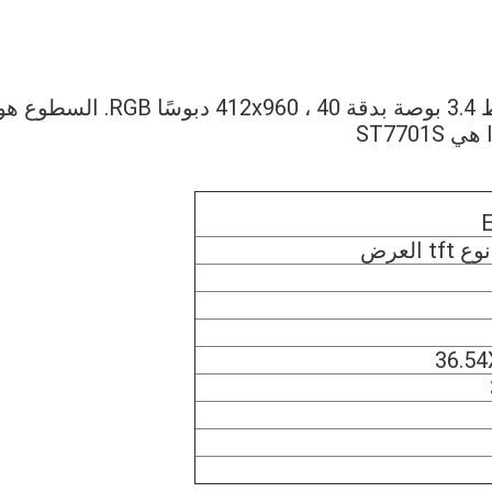
ESHX34004C40 هو شاشة TFT من نوع شريط 3.4 بوصة بدقة 412x960 ، 40 دبوسًا RGB. السطوع
36.5