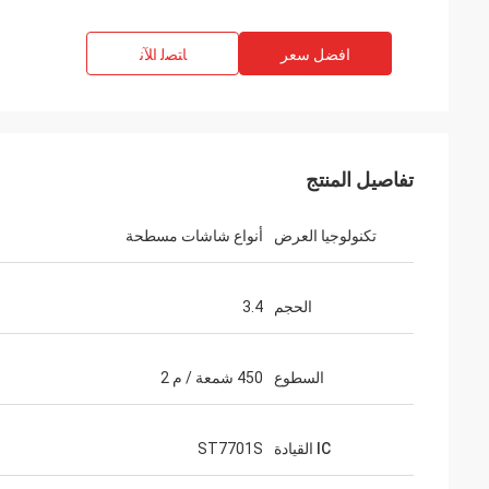
افضل سعر
ﺎﺘﺼﻟ ﺍﻶﻧ
تفاصيل المنتج
تكنولوجيا العرض
أنواع شاشات مسطحة
الحجم
3.4
السطوع
450 شمعة / م 2
IC القيادة
ST7701S