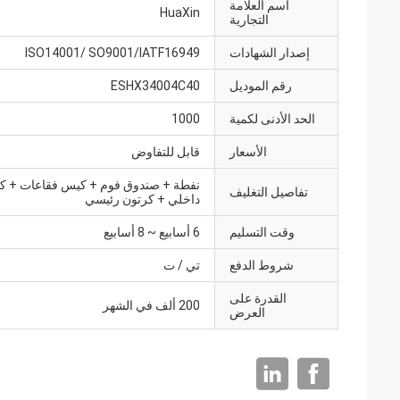
اسم العلامة
HuaXin
التجارية
إصدار الشهادات
ISO14001/ SO9001/IATF16949
رقم الموديل
ESHX34004C40
الحد الأدنى لكمية
1000
الأسعار
قابل للتفاوض
نفطة + صندوق فوم + كيس فقاعات + ك
تفاصيل التغليف
داخلي + كرتون رئيسي
وقت التسليم
6 أسابيع ~ 8 أسابيع
شروط الدفع
تي / ت
القدرة على
200 ألف في الشهر
العرض