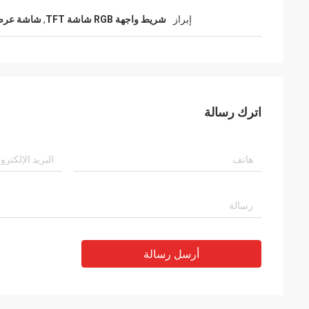
إبراز
شريط واجهة RGB شاشة TFT
,
شاشة عرض TFT من نوع شريط .4
اترك رسالة
أرسل رسالة