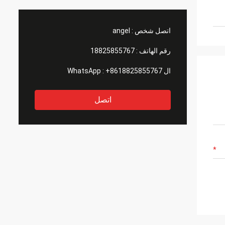
اتصل شخص :
angel
رقم الهاتف :
18825855767
ال WhatsApp :
+8618825855767
اتصل