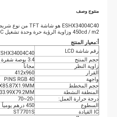
منتوج وصف
450cd / m2 وزاوية الرؤية حرة وحدة تشغيل IC هي ST7701S
أ:معيار المنتج
رقم شاشة LCD
ESHX34004C40
حجم المنتج
3.4 بوصة شفرة نوع tft العرض
زاوية النظر
مجاناً
القرار
412x960
واجهة
40 PINS RGB
حجم المخطط
4X85.87X1.9MM
المنطقة النشطة
33.99X79.2MM
درجة حرارة العمل:
-20~70
السطوع
450 درهم يومياً
IC القيادة
ST7701S