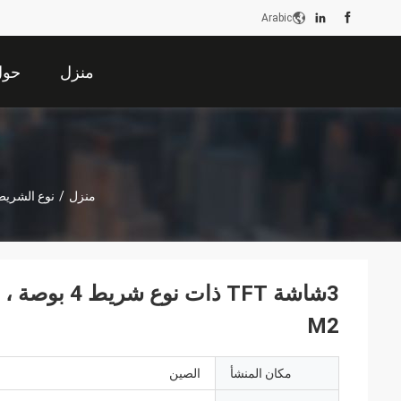
Arabic
منزل
حول 
منزل
/
نوع الشريط FT
M2
مكان المنشأ
الصين