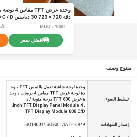
وحدة عرض TFT
دقة 720 × 720 30 دبابيس MIPI 4LINE 800 C / D
MOQ：1000
الأ
افضل سعر
منتوج وصف
وحدة لوحة شاشة تعمل باللمس TFT ، وح
دة لوحة عرض TFT مقاس 4 بوصات ، وحد
تسليط الضوء:
ة عرض TFT 800 درجة مئوية / د
,
4 Inch TFT Display Panel Module
,
TFT Display Module 800 C/D
إصدار الشهادات
ISO14001/ISO9001/IATF16949