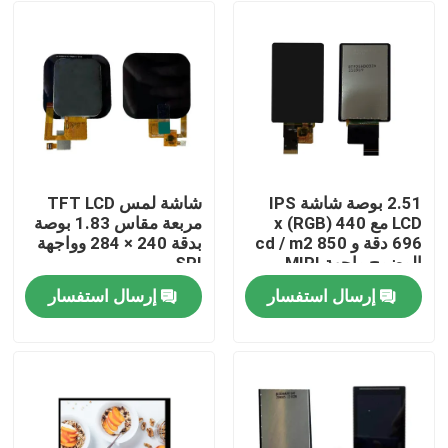
2.51 بوصة شاشة IPS
شاشة لمس TFT LCD
LCD مع 440 (RGB) x
مربعة مقاس 1.83 بوصة
696 دقة و 850 cd / m2
بدقة 240 × 284 وواجهة
الوضوح واجهة MIPI
SPI
إرسال استفسار
إرسال استفسار
بيت
منتجات
أشرطة فيديو