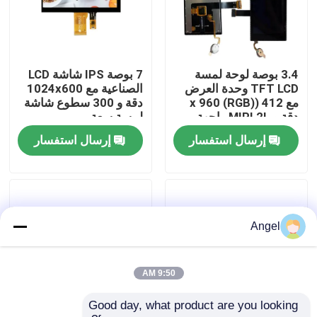
عرض الواقع الافتراضي
3.4 بوصة لوحة لمسة
7 بوصة IPS شاشة LCD
معلومات عنا
TFT LCD وحدة العرض
الصناعية مع 1024x600
مع 412 ((RGB) x 960
دقة و 300 سطوع شاشة
دقة و MIPI 2L واجهة
لمسة سعة
جولة في المعمل
للاستخدام الصناعي
إرسال استفسار
إرسال استفسار
رقابة جودة
اتصل بنا
Angel
اطلب اقتباس
9:50 AM
Good day, what product are you looking 
شاشة LCD TFT