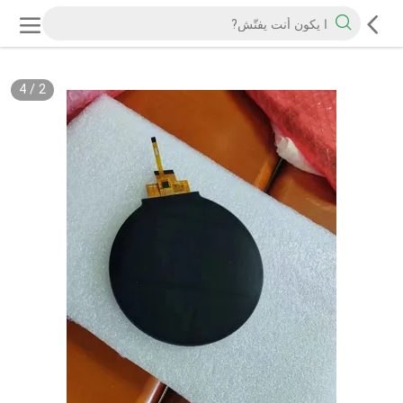
4
/
2