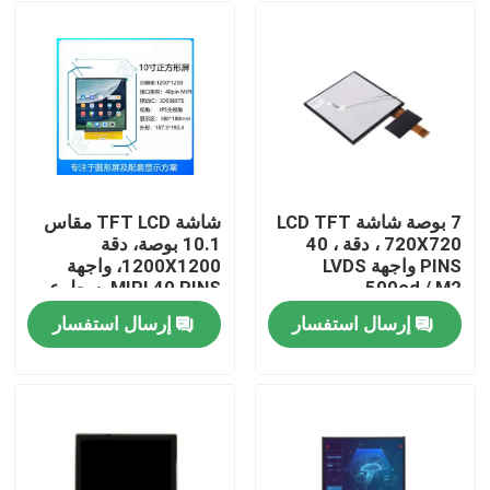
7 بوصة شاشة LCD TFT
شاشة TFT LCD مقاس
، 720X720 دقة ، 40
10.1 بوصة، دقة
PINS واجهة LVDS
1200X1200، واجهة
500cd / M2
MIPI 40 PINS، سطوع
عالي 1000cd/M2
إرسال استفسار
إرسال استفسار
بيت
منتجات
أشرطة فيديو