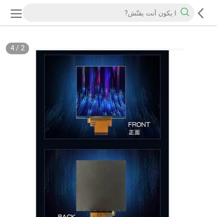
4
/
2