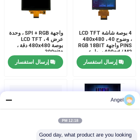
عرض الواقع الافتراضي
4 بوصة شاشة LCD TFT
واجهة SPI + RGB ، وحدة
معلومات عنا
، وضوح 480x480 ، 40
عرض LCD TFT ، 4
PINS واجهة RGB 18BIT
بوصة 480x480 دقة ،
400cd / M2 سطوع
300nits
جولة في المعمل
عالي
إرسال استفسار
إرسال استفسار
رقابة جودة
اتصل بنا
Angel
اطلب اقتباس
12:18 PM
Good day, what product are you looking 
شاشة LCD TFT