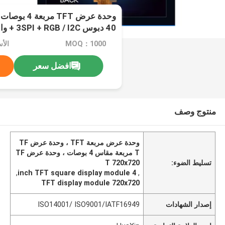
40 دبوس 3SPI + RGB / I2C + واجهة RGB
MOQ：1000
الأ
افضل سعر
منتوج وصف
وحدة عرض مربعة TFT ، وحدة عرض TF
T مربعة مقاس 4 بوصات ، وحدة عرض TF
تسليط الضوء:
T 720x720
,
4 inch TFT square display module
,
TFT display module 720x720
إصدار الشهادات
ISO14001/ ISO9001/IATF16949