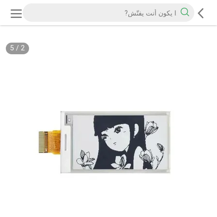
5
/
2