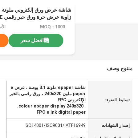
زاوية عرض حرة ورق حبر رقمي FPC E
MOQ：1000
الأ
افضل سعر
منتوج وصف
شاشة epaper ملونة 3.1 بوصة ، عرض e
paper ملون 240x320 ، ورق رقمي بالحبر
تسليط الضوء:
الإلكتروني FPC
,
colour epaper display 240x320
,
FPC e ink digital paper
إصدار الشهادات
ISO14001/ISO9001/IATF16949