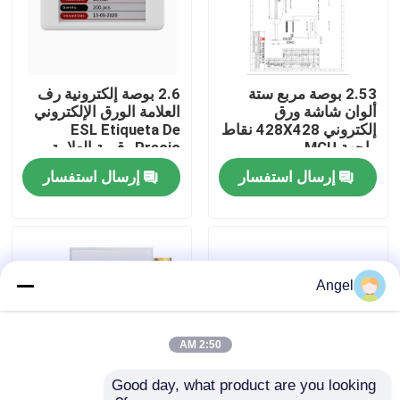
عرض الواقع الافتراضي
2.53 بوصة مربع ستة
2.6 بوصة إلكترونية رف
معلومات عنا
ألوان شاشة ورق
العلامة الورق الإلكتروني
إلكتروني 428X428 نقاط
ESL Etiqueta De
واجهة MCU
Precio رقمية العلامة
جولة في المعمل
السعرية للسلع التجارية
إرسال استفسار
إرسال استفسار
رقابة جودة
اتصل بنا
Angel
اطلب اقتباس
2:50 AM
Good day, what product are you looking 
شاشة LCD TFT