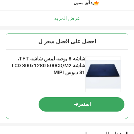
يدقّق ممون
عرض المزيد
احصل على افضل سعر ل
شاشة 8 بوصة لمس شاشة TFT،
شاشة LCD 800x1280 500CD/M2
31 دبوس MIPI
استمر
المنتجات الموصى بها