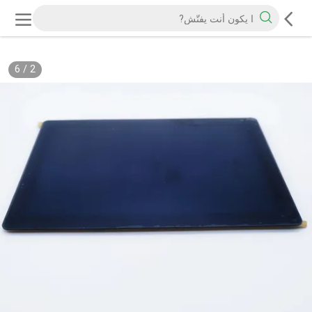
6
/
2