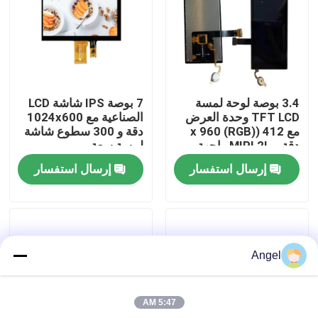
عرض الواقع الافتراضي
معلومات عنا
3.4 بوصة لوحة لمسة
7 بوصة IPS شاشة LCD
TFT LCD وحدة العرض
الصناعية مع 1024x600
جولة في المعمل
مع 412 ((RGB) x 960
دقة و 300 سطوع شاشة
دقة و MIPI 2L واجهة
لمسة سعة
للاستخدام الصناعي
إرسال استفسار
إرسال استفسار
رقابة جودة
اتصل بنا
Angel
اطلب اقتباس
5:47 AM
شاشة LCD TFT