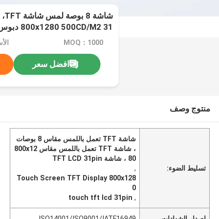
800x1280 500CD/M2 31 دبوس MIPI
MOQ：1000
الأ
افضل سعر
منتوج وصف
شاشة TFT تعمل باللمس مقاس 8 بوصات
، شاشة TFT تعمل باللمس مقاس 800x12
80 ، شاشة TFT LCD 31pin
تسليط الضوء:
,
Touch Screen TFT Display 800x128
0
touch tft lcd 31pin
,
إصدار الشهادات
ISO14001/ISO9001/IATF16949