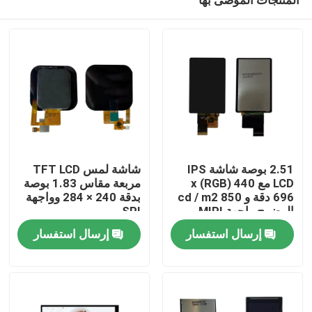
2.51 بوصة شاشة IPS
شاشة لمس TFT LCD
LCD مع 440 (RGB) x
مربعة مقاس 1.83 بوصة
696 دقة و 850 cd / m2
بدقة 240 × 284 وواجهة
الوضوح واجهة MIPI
SPI
بيت
إرسال استفسار
إرسال استفسار
منتجات
أشرطة فيديو