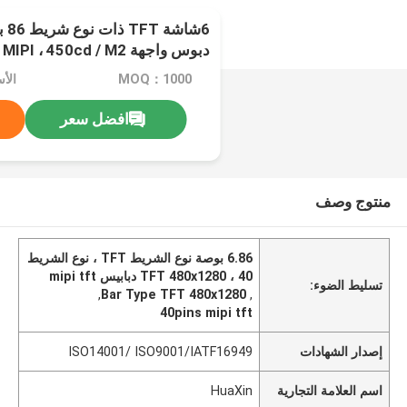
دبوس واجهة MIPI ، 450cd / M2
MOQ：1000
الأ
افضل سعر
منتوج وصف
6.86 بوصة نوع الشريط TFT ، نوع الشريط
TFT 480x1280 ، 40 دبابيس mipi tft
تسليط الضوء:
,
Bar Type TFT 480x1280
,
40pins mipi tft
إصدار الشهادات
ISO14001/ ISO9001/IATF16949
اسم العلامة التجارية
HuaXin