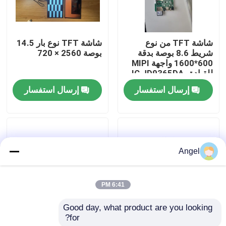
عرض الواقع الافتراضي
شاشة TFT من نوع
شاشة TFT نوع بار 14.5
شريط 8.6 بوصة بدقة
بوصة 2560 × 720
معلومات عنا
600*1600 واجهة MIPI
للقيادة IC JD9365DA-
H3
إرسال استفسار
إرسال استفسار
جولة في المعمل
رقابة جودة
Angel
اتصل بنا
6:41 PM
اطلب اقتباس
Good day, what product are you looking 
for?
1شاشة TFT من نوع
شاشة TFT من النوع
شاشة LCD TFT