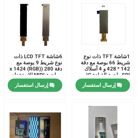
1شاشة TFT ذات نوع
6شاشة LCD TFT ذات
شريط 66 بوصة مع دقة
نوع شريط 9 بوصة مع
142 * 428 و 4 أسلاك
دقة 280 ((RGB) x 1424
SPI واجهة القيادة IC
و واجهة MIPI للاستخدام
NV3007
الصناعي
إرسال استفسار
إرسال استفسار
بيت
منتجات
أشرطة فيديو