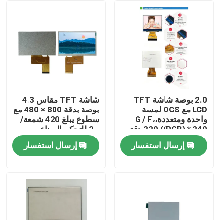
2.0 بوصة شاشة TFT
شاشة TFT مقاس 4.3
LCD مع OGS لمسة
بوصة بدقة 800 × 480 مع
واحدة ومتعددة،G / F،
سطوع يبلغ 420 شمعة/
320 ((RGB) * 240 دقة،
م2 للتحكم الصناعي
واجهة RGB 6 بت، القيادة
إرسال استفسار
إرسال استفسار
IC ILI9342c
بيت
منتجات
أشرطة فيديو