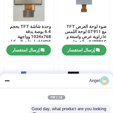
عرض الواقع الافتراضي
ضوء لوحة العرض TFT
وحدة شاشة TFT بحجم
معلومات عنا
مع GT911 لوحة اللمس
6.4 بوصة بدقة
Ic زاوية عرض واسعة و
1024x768 وواجهة
ILI9881C سائق Ic
LVDS لتطبيقات المركبات
جولة في المعمل
إرسال استفسار
إرسال استفسار
رقابة جودة
اتصل بنا
Angel
اطلب اقتباس
1:18 PM
Good day, what product are you looking 
شاشة LCD TFT