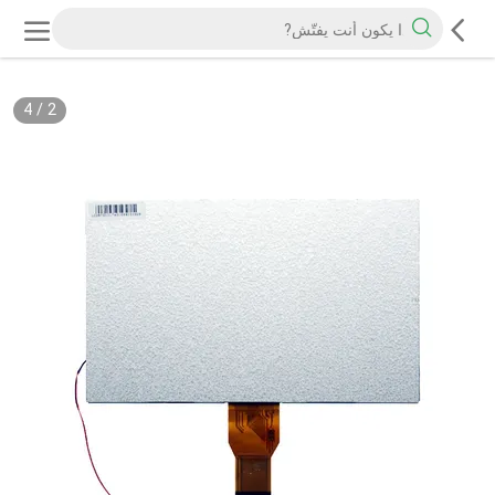
4
/
2