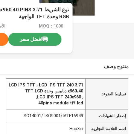
نوع الشريط 3.71 PINS
RGB وحدة TFT الواجهة
MOQ：1000
الأ
افضل سعر
منتوج وصف
3.71 LCD IPS TFT ، LCD IPS TFT 240
x960،40 دبابيس وحدة TFT LCD
تسليط الضوء:
,
LCD IPS TFT 240x960
,
40pins module tft lcd
إصدار الشهادات
ISO14001/ ISO9001/IATF16949
اسم العلامة التجارية
HuaXin