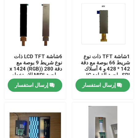
1شاشة TFT ذات نوع
6شاشة LCD TFT ذات
شريط 66 بوصة مع دقة
نوع شريط 9 بوصة مع
142 * 428 و 4 أسلاك
دقة 280 ((RGB) x 1424
SPI واجهة القيادة IC
و واجهة MIPI للاستخدام
NV3007
الصناعي
إرسال استفسار
إرسال استفسار
بيت
منتجات
أشرطة فيديو