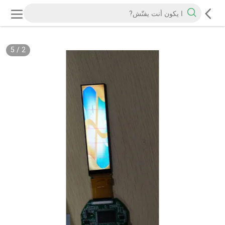
5
/
2