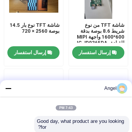
عرض الواقع الافتراضي
شاشة TFT من نوع
شاشة TFT نوع بار 14.5
شريط 8.6 بوصة بدقة
بوصة 2560 × 720
معلومات عنا
600*1600 واجهة MIPI
للقيادة IC JD9365DA-
H3
إرسال استفسار
إرسال استفسار
جولة في المعمل
رقابة جودة
Angel
اتصل بنا
7:43 PM
اطلب اقتباس
Good day, what product are you looking 
for?
1شاشة TFT من نوع
شاشة TFT من النوع
شاشة LCD TFT