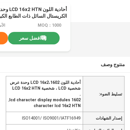
الكريستال السائل ذات الطابع الكبي
MOQ：1000
الأ
افضل سعر
منتوج وصف
أحادية اللون LCD 16x2،1602 وحدة عرض
شخصية LCD ، شخصية LCD 16x2 HTN
تسليط الضوء:
,
,
1602 lcd character display modules
character lcd 16x2 HTN
إصدار الشهادات
ISO14001/ ISO9001/IATF16949