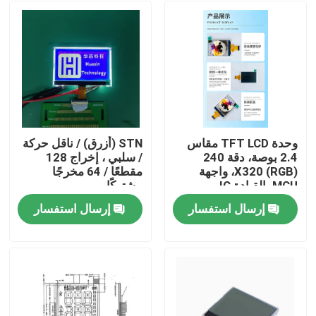
وحدة TFT LCD مقاس
STN (أزرق) / ناقل حركة
2.4 بوصة، دقة 240
/ سلبي ، إخراج 128
(RGB) X320، واجهة
مقطعًا / 64 مخرجًا
MCU، القيادة IC
مشتركًا
ILI9340X، الساعة
إرسال استفسار
إرسال استفسار
الكاملة، 4 مصابيح LED
بيت
منتجات
أشرطة فيديو