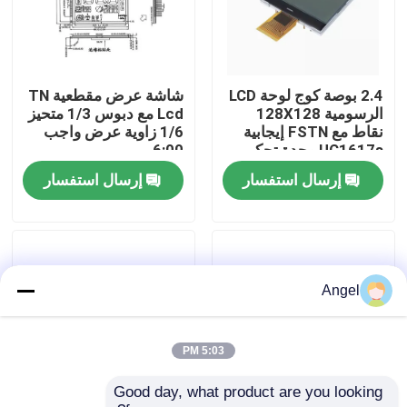
عرض الواقع الافتراضي
2.4 بوصة كوج لوحة LCD
شاشة عرض مقطعية TN
معلومات عنا
الرسومية 128X128
Lcd مع دبوس 1/3 متحيز
نقاط مع FSTN إيجابية
1/6 زاوية عرض واجب
UC1617s وحدة تحكم
6:00
جولة في المعمل
تطبيق لعدة والكهربائية
إرسال استفسار
إرسال استفسار
رقابة جودة
اتصل بنا
Angel
اطلب اقتباس
5:03 PM
Good day, what product are you looking 
شاشة LCD TFT