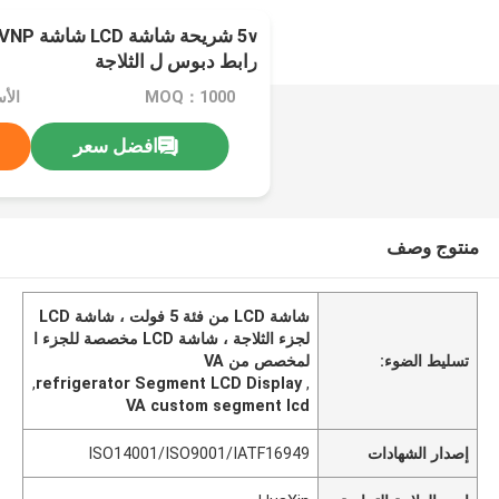
5v شريحة
رابط دبوس ل الثلاجة
MOQ：1000
الأ
افضل سعر
منتوج وصف
شاشة LCD من فئة 5 فولت ، شاشة LCD
لجزء الثلاجة ، شاشة LCD مخصصة للجزء ا
تسليط الضوء:
لمخصص من VA
,
refrigerator Segment LCD Display
,
VA custom segment lcd
إصدار الشهادات
ISO14001/ISO9001/IATF16949