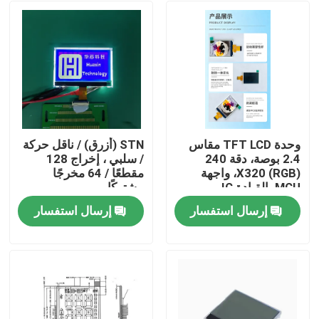
وحدة TFT LCD مقاس
STN (أزرق) / ناقل حركة
2.4 بوصة، دقة 240
/ سلبي ، إخراج 128
(RGB) X320، واجهة
مقطعًا / 64 مخرجًا
MCU، القيادة IC
مشتركًا
ILI9340X، الساعة
إرسال استفسار
إرسال استفسار
الكاملة، 4 مصابيح LED
بيت
منتجات
أشرطة فيديو