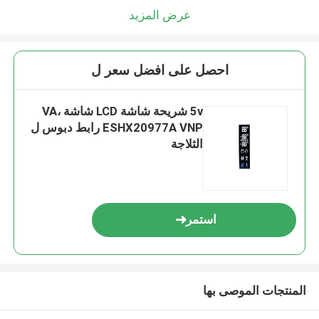
عرض المزيد
احصل على افضل سعر ل
5v شريحة شاشة LCD شاشة VA،
ESHX20977A VNP رابط دبوس ل
الثلاجة
استمر
المنتجات الموصى بها