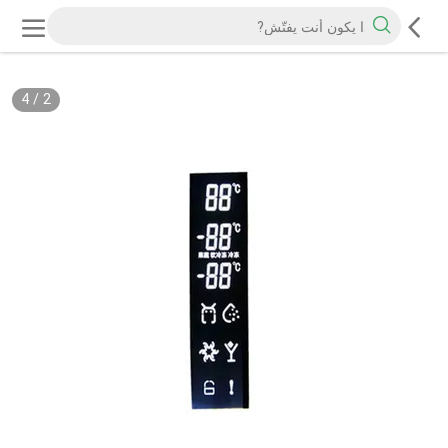
4
/
2