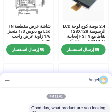
عرض الواقع الافتراضي
2.4 بوصة كوج لوحة LCD
شاشة عرض مقطعية TN
معلومات عنا
الرسومية 128X128
Lcd مع دبوس 1/3 متحيز
نقاط مع FSTN إيجابية
1/6 زاوية عرض واجب
UC1617s وحدة تحكم
6:00
جولة في المعمل
تطبيق لعدة والكهربائية
إرسال استفسار
إرسال استفسار
رقابة جودة
اتصل بنا
Angel
اطلب اقتباس
12:01 PM
Good day, what product are you looking 
شاشة LCD TFT