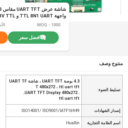
واجهة TTL 8N1 UART و CMOS / 3.3V TTL
MOQ：1000
الأ
افضل سعر
منتوج وصف
4.3 بوصة UART TFT ، شاشة UART TF
T 480x272 ، ttl uart tft
تسليط الضوء:
,
UART TFT Display 480x272
,
ttl uart tft
إصدار الشهادات
ISO14001/ ISO9001/IATF16949
اسم العلامة التجارية
HuaXin