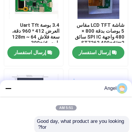
عرض الواقع الافتراضي
شاشة LCD TFT مقاس
3.4 بوصة Uart Tft
5 بوصات بدقة 800 ×
العرض 412 * 960 دقة،
معلومات عنا
480 واجهة SPI IC سائق
سعة فلاش 64 ~ 128m
ST7262 400cd/m2
بايت، 300c/d
إرسال استفسار
إرسال استفسار
جولة في المعمل
رقابة جودة
Angel
اتصل بنا
5:51 AM
اطلب اقتباس
Good day, what product are you looking 
for?
2.8 بوصة TFT
10.1 بوصة TFT LCD
شاشة LCD TFT