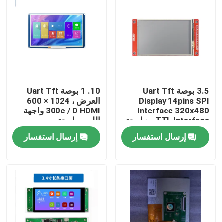
3.5 بوصة Uart Tft
10. 1 بوصة Uart Tft
Display 14pins SPI
العرض ، 1024 × 600
Interface 320x480
300c / D HDMI واجهة
TTL Interface مع لوحة
اللمس لوحة
اللمس
إرسال استفسار
إرسال استفسار
بيت
منتجات
أشرطة فيديو