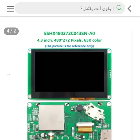
4
/
2