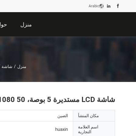
Arabic
منزل
حول 
منزل
/
شاشة TFT مستديرة
شاشة LCD مستديرة 5 بوصة، 1080x1080 50 دبوس واجهة MIPI 350CD / M2
مكان المنشأ
الصين
اسم العلامة
huaxin
التجارية