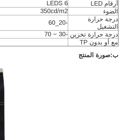
6 LEDS
أرقام LED
350cd/m2
الضوء
درجة حرارة
-20_60
التشغيل
-30 ~ 70
درجة حرارة تخزين
مع أو بدون TP
ب:صورة المنتج