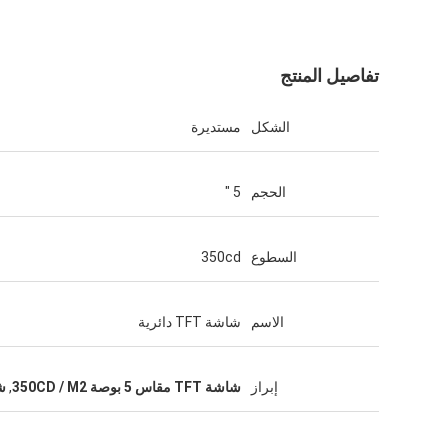
تفاصيل المنتج
الشكل
مستديرة
الحجم
5 "
السطوع
350cd
الاسم
شاشة TFT دائرية
إبراز
شاشة TFT مقاس 5 بوصة 350CD / M2
,
شاش