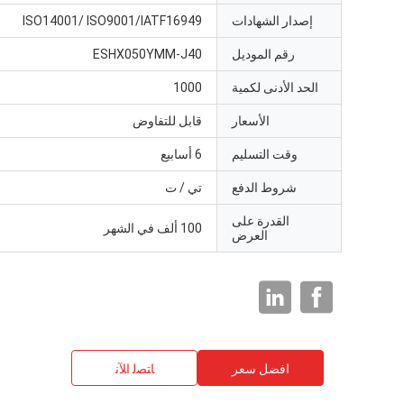
إصدار الشهادات
ISO14001/ ISO9001/IATF16949
رقم الموديل
ESHX050YMM-J40
الحد الأدنى لكمية
1000
الأسعار
قابل للتفاوض
وقت التسليم
6 أسابيع
شروط الدفع
تي / ت
القدرة على
100 ألف في الشهر
العرض
افضل سعر
ﺎﺘﺼﻟ ﺍﻶﻧ