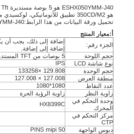
هو 350CD/M2 تطبيق للأتوماتيكي، لوكسيدي موديل سائق IC هو HX8399C وزاوية الرؤية حرة
تحميل ورقة البيانات من هذا الرابط:
ESHX050YMM-J40
أ:معيار المنتج
إضافة إلى ذلك، يجب أن يك
الجزء رقم:
إضافة إلى إضافة.
حجم اللوحة
5 بوصات من TFT المستديرة
IPS
نوع شاشة LCD
129.808 ×133258
حجم الوحدة
127.008 × 127.008
منطقة العرض
1080*1080
عدد النقاط
زاوية النظر
زاوية الرؤية الحرة
وحدة التحكم في
HX8399C
المحرك
مركز التحكم في
CTP
50 PINS mipi
دبوس الواجهة