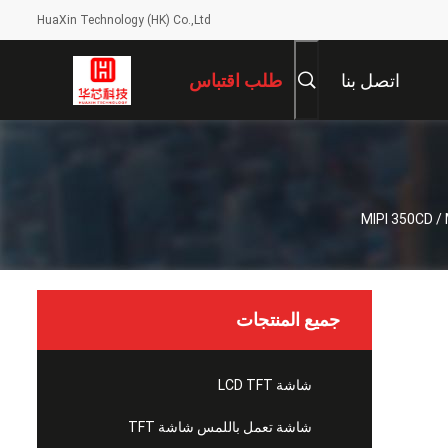
HuaXin Technology (HK) Co.,Ltd
اتصل بنا
طلب اقتباس
جميع المنتجات
شاشة LCD TFT
شاشة تعمل باللمس شاشة TFT