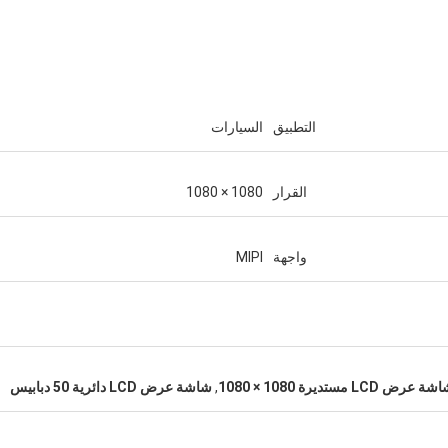
التطبيق
السيارات
القرار
1080 × 1080
واجهة
MIPI
ة عرض LCD مستديرة 1080 × 1080
,
شاشة عرض LCD دائرية 50 دبابيس