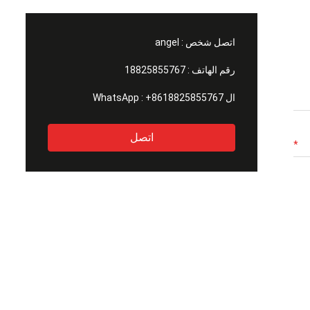
اتصل شخص :
angel
رقم الهاتف :
18825855767
ال WhatsApp :
+8618825855767
اتصل