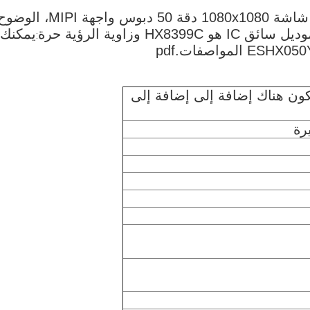
ESHX050YMM-J40 هو 5 بوصة مستديرة Tft شاشة 1080x1080 دقة 50 دبوس واجهة MIPI، ال
يمكنك
:
 المواصفات.pdf
ون هناك إضافة إلى إضافة إلى