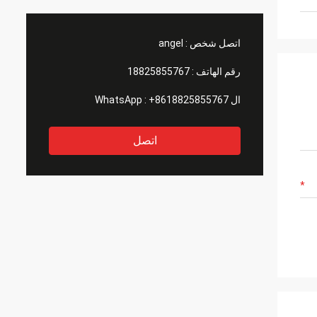
اتصل شخص :
angel
رقم الهاتف :
18825855767
ال WhatsApp :
+8618825855767
اتصل