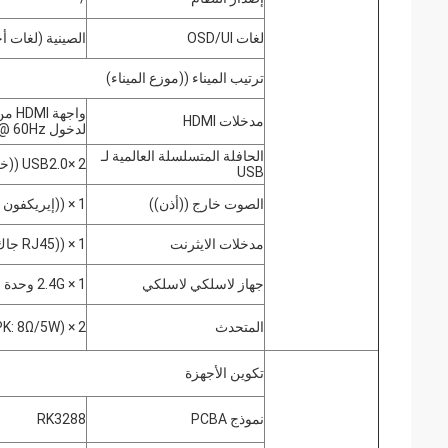
لغات OSD/UI
الصينية (لغات أ
ترتيب الميناء ((موزع الميناء)
مدخلات HDMI
لدخول 1080P @ 60Hz
الحافلة المتسلسلة العالمية لـ
2 ×USB2.0 ((خلفي))
USB
الصوت خارج ((أذن))
1 × ((إيريكفون جاك)
مدخلات الايثرنت
1 × ((RJ45 جاك)
جهاز لاسلكي لاسلكي
1 × 2.4G وحدة مدمجة (خيار 5.8G وBT)
المتحدث
2 × 5W (SPK: 8Ω/5W)
تكوين الأجهزة
نموذج PCBA
RK3288