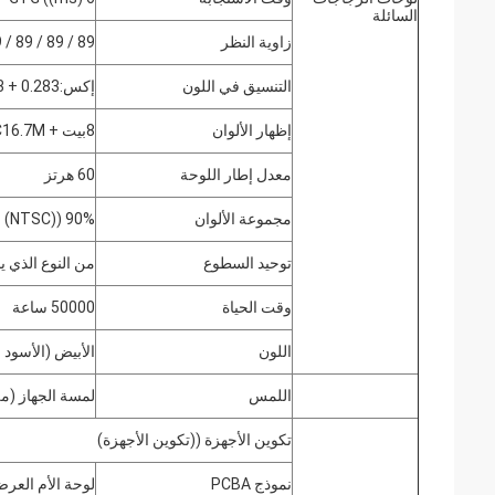
السائلة
زاوية النظر
89 / 89 / 89 / 89
التنسيق في اللون
إكس:0.283 + 0.03 Y:0.297±0.03
إظهار الألوان
8بيت + FRC16.7M الألوان
معدل إطار اللوحة
60 هرتز
مجموعة الألوان
90% ((NTSC)
توحيد السطوع
من النوع الذي يحتوي على 9 
وقت الحياة
50000 ساعة
اللون
الأبيض (الأسود
اللمس
لمسة الجهاز (م
تكوين الأجهزة ((تكوين الأجهزة)
نموذج PCBA
لوحة الأم العرض