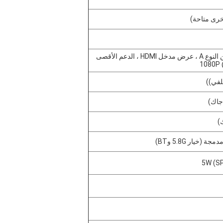
خرى متاحة)
واجهة HDMI من النوع A ، عرض مدخل HDMI ، الدعم الأقصى