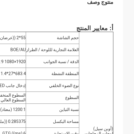
منتوج وصف
أ: معايير المنتج
حجم الشاشة
55*2 ((عرضان)
العلامة التجارية لللوحة / الطراز
BOE/AU
الدقة / نسبة الجوانب
1920×1080 16:9
المنطقة النشطة
683.4*27*1211.4ملم)
نوع الضوء الخلفي
إدخال جانب D-LED
السطوع
السطوع العالي 700cd / m2 (عادة)
نسبة التباين
1200:1 (معتاد)
مساحة البكسل
0.285375 ((ملم) (H) × 0.285375 ((ملم) (V)
(أوبن سيل)
لوحات الزجاجات
وقت الاستجابة
6 GTG ((ms)