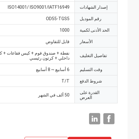
إصدار الشهادات
ISO14001/ ISO9001/IATF16949
رقم الموديل
OD55-TGS5
الحد الأدنى لكمية
1000
الأسعار
قابل للتفاوض
نفطة + صندوق فوم + كيس فقاعات + ك
تفاصيل التغليف
داخلي + كرتون رئيسي
وقت التسليم
6 أسابيع ~ 8 أسابيع
شروط الدفع
T/T
القدرة على
50 ألف في الشهر
العرض