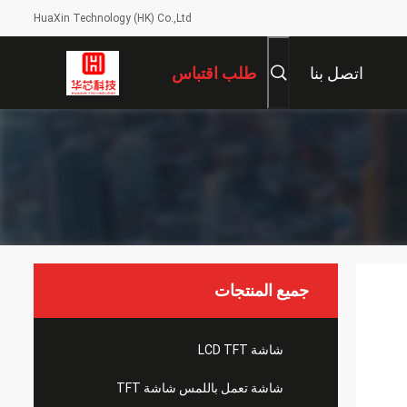
HuaXin Technology (HK) Co.,Ltd
اتصل بنا
طلب اقتباس
جميع المنتجات
شاشة LCD TFT
شاشة تعمل باللمس شاشة TFT