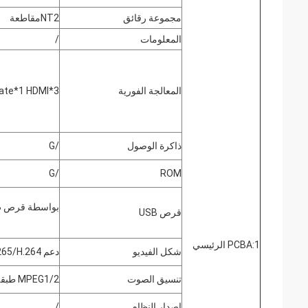
مجموعة رقائق
NT2مقاطعة
المعلومات
/
المعالجة الفورية
ate*1 HDMI*3
ذاكرة الوصول
/G
/G
ROM
بواسطة قرص USB (صورة / موسيقى / تشغيل فيلم)
قرص USB
1:PCBA الرئيسي
شكل الفيديو
دعم 1080P 100fps H.265/H.264 تشفير الفيديو
تنسيق الصوت
MPEG1/2 طبقة I/II، AAC-Lc، WMA...
إصدار النظام
/