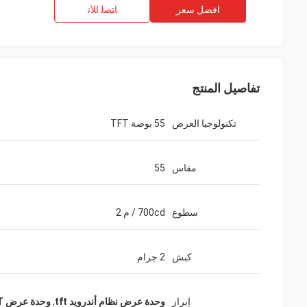
افضل سعر
ﺎﺘﺼﻟ ﺍﻶﻧ
تفاصيل المنتج
تكنولوجيا العرض
55 بوصة TFT
مقاس
55
سطوع
700cd / م 2
كبش
2 جرام
إبراز
وحدة عرض نظام أندرويد tft
,
وحدة عرض PCBA TFT